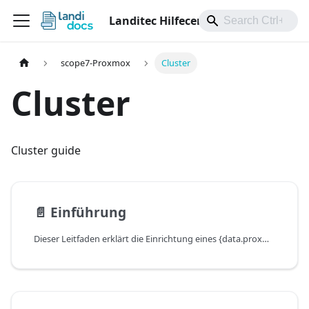
Landitec Hilfecenter
scope7-Proxmox
Cluster
Cluster
Cluster guide
📄️
Einführung
Dieser Leitfaden erklärt die Einrichtung eines {data.proxmox}-Clusters. Im Detail wird ein Cluster mit Ceph-Speicher und ein Zwei‑Knoten‑Cluster mit Quorum beschrieben.