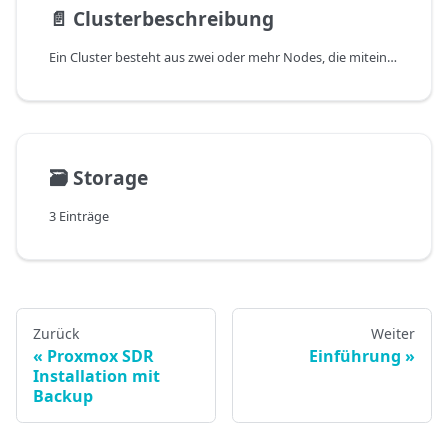
📄️
Clusterbeschreibung
Ein Cluster besteht aus zwei oder mehr Nodes, die miteinander kommunizieren. Ein {data.proxmox}-Cluster ermöglicht die Verwaltung über eine einzige WebUI, die auf jedem Node im Cluster aufgerufen werden kann.
🗃️
Storage
3 Einträge
Zurück
Weiter
Proxmox SDR
Einführung
Installation mit
Backup