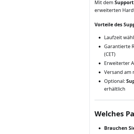
Mit dem
Support
erweiterten Hard
Vorteile des Sup
Laufzeit wäh
Garantierte 
(CET)
Erweiterter 
Versand am n
Optional:
Sup
erhältlich
Welches Pak
Brauchen Si