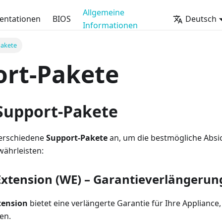
Allgemeine
ntationen
BIOS
Deutsch
Informationen
Pakete
ort-Pakete
Support-Pakete
verschiedene
Support-Pakete
an, um die bestmögliche Absi
währleisten:
xtension (WE) – Garantieverlängerun
tension
bietet eine verlängerte Garantie für Ihre Appliance
en.