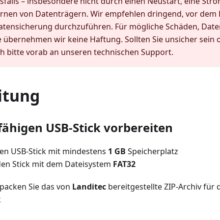
sfalls – insbesondere nicht durch einen Neustart, eine St
ernen von Datenträgern. Wir empfehlen dringend, vor dem
Datensicherung durchzuführen. Für mögliche Schäden, Date
 übernehmen wir keine Haftung. Sollten Sie unsicher sein
h bitte vorab an unseren technischen Support.
itung
fähigen USB-Stick vorbereiten
nen USB-Stick mit mindestens
1 GB
Speicherplatz
den Stick mit dem Dateisystem
FAT32
packen Sie das von
Landitec
bereitgestellte ZIP-Archiv für 
k