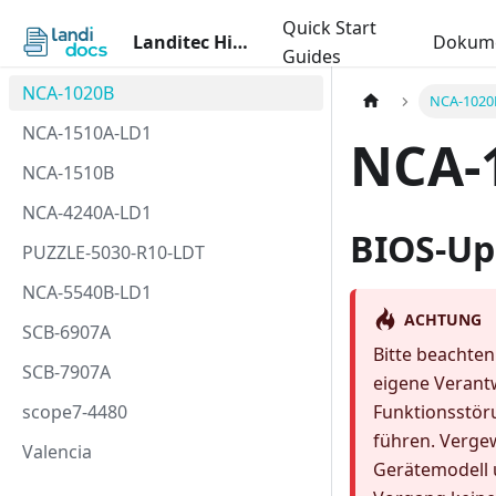
Quick Start
Landitec Hilfecenter
Dokume
Guides
NCA-1020B
NCA-1020
NCA-1510A-LD1
NCA-
NCA-1510B
NCA-4240A-LD1
BIOS-Up
PUZZLE-5030-R10-LDT
NCA-5540B-LD1
ACHTUNG
SCB-6907A
Bitte beachten
SCB-7907A
eigene Verant
scope7-4480
Funktionsstör
führen. Vergew
Valencia
Gerätemodell 