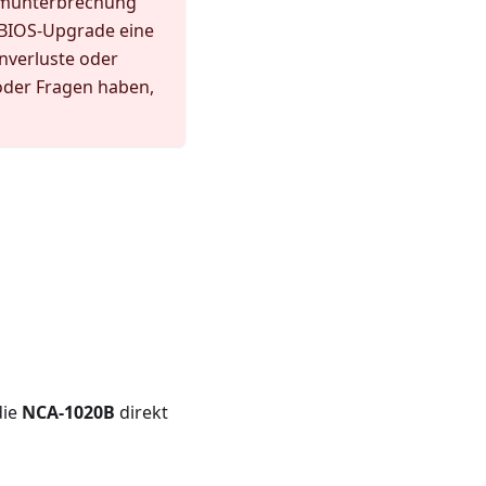
romunterbrechung
 BIOS-Upgrade eine
nverluste oder
 oder Fragen haben,
die
NCA-1020B
direkt