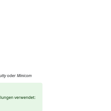
utty
oder
Minicom
ellungen verwendet: